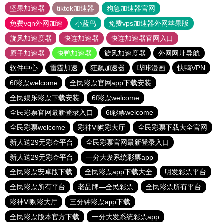
坚果加速器
tiktok加速器
狗急加速器官网
免费vqn外网加速
小蓝鸟
免费vps加速器外网苹果版
旋风加速度器
快连加速器
快连加速器官网入口
原子加速器
快鸭加速器
旋风加速度器
外网网址导航
软件中心
雷霆加速
狂飙加速器
哔咔漫画
快鸭VPN
6f彩票welcome
全民彩票官网app下载安装
全民娱乐彩票下载安装
6f彩票welcome
全民彩票官网最新登录入口
6f彩票welcome
全民彩票welcome
彩神Vl购彩大厅
全民彩票下载大全官网
新人送29元彩金平台
全民彩票官网最新登录入口
新人送29元彩金平台
一分大发系统彩票app
全民彩票安卓版下载
全民彩票app下载大全
明发彩票平台
全民彩票所有平台
老品牌—全民彩票
全民彩票所有平台
彩神Vl购彩大厅
三分钟彩票app下载
全民彩票版本官方下载
一分大发系统彩票app