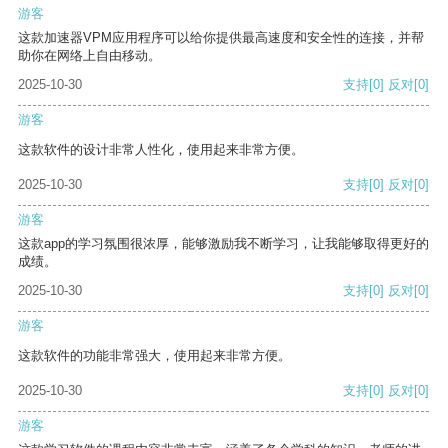
游客
这款加速器VPM应用程序可以给你提供最高速度和安全性的连接，并帮
助你在网络上自由移动。
2025-10-30
支持
[0]
反对
[0]
游客
这款软件的设计非常人性化，使用起来非常方便。
2025-10-30
支持
[0]
反对
[0]
游客
这款app的学习氛围很浓厚，能够激励我不断学习，让我能够取得更好的
成绩。
2025-10-30
支持
[0]
反对
[0]
游客
这款软件的功能非常强大，使用起来非常方便。
2025-10-30
支持
[0]
反对
[0]
游客