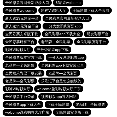
全民彩票官网最新登录入口
6f彩票welcome
全民彩票welcome
彩神Vl购彩大厅
全民彩票下载大全官网
新人送29元彩金平台
全民彩票官网最新登录入口
新人送29元彩金平台
一分大发系统彩票app
全民彩票安卓版下载
全民彩票app下载大全
明发彩票平台
全民彩票所有平台
老品牌—全民彩票
全民彩票所有平台
彩神Vl购彩大厅
三分钟彩票app下载
全民彩票版本官方下载
一分大发系统彩票app
老品牌—全民彩票
全民彩票app下载安装安卓
全民娱乐彩票下载安装
老品牌—全民彩票
老品牌—全民彩票
乐彩汇平台是怎么赚钱的
彩神Vl购彩大厅
welcome盈彩购彩大厅广东
全民彩票平台登录
顶级彩票app官方网站
全民彩票app下载大全
下载全民彩票
老品牌—全民彩票
welcome盈彩购彩大厅广东
全民彩票安卓版下载