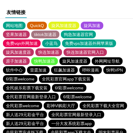
友情链接
网站地图
QuickQ
旋风加速度器
旋风加速
坚果加速器
tiktok加速器
狗急加速器官网
免费vqn外网加速
小蓝鸟
免费vps加速器外网苹果版
旋风加速度器
快连加速器
快连加速器官网入口
原子加速器
快鸭加速器
旋风加速度器
外网网址导航
软件中心
雷霆加速
狂飙加速器
哔咔漫画
快鸭VPN
6f彩票welcome
全民彩票官网app下载安装
全民娱乐彩票下载安装
6f彩票welcome
全民彩票官网最新登录入口
6f彩票welcome
全民彩票welcome
彩神Vl购彩大厅
全民彩票下载大全官网
新人送29元彩金平台
全民彩票官网最新登录入口
新人送29元彩金平台
一分大发系统彩票app
全民彩票安卓版下载
全民彩票app下载大全
明发彩票平台