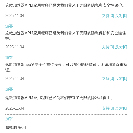
这款加速器VPM应用程序已经为我们带来了无限的隐私和安全性保护。
2025-11-04
支持
[0]
反对
[0]
游客
这款加速器VPM应用程序已经为我们带来了无限的隐私保护和安全性保
护。
2025-11-04
支持
[0]
反对
[0]
游客
这款加速器app的安全性有待提高，可以加强防护措施，比如增加双重验
证。
2025-11-04
支持
[0]
反对
[0]
游客
这款加速器VPM应用程序已经为我们带来了无限的隐私和自由。
2025-11-04
支持
[0]
反对
[0]
游客
超棒啊 好用