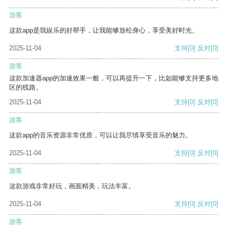
游客
这款app是我娱乐的好帮手，让我能够放松身心，享受美好时光。
2025-11-04
支持
[0]
反对
[0]
游客
这款加速器app的加速效果一般，可以再提升一下，比如能够支持更多地
区的线路。
2025-11-04
支持
[0]
反对
[0]
游客
这款app的音乐资源非常优质，可以让我尽情享受音乐的魅力。
2025-11-04
支持
[0]
反对
[0]
游客
这款游戏非常好玩，画面精美，玩法丰富。
2025-11-04
支持
[0]
反对
[0]
游客