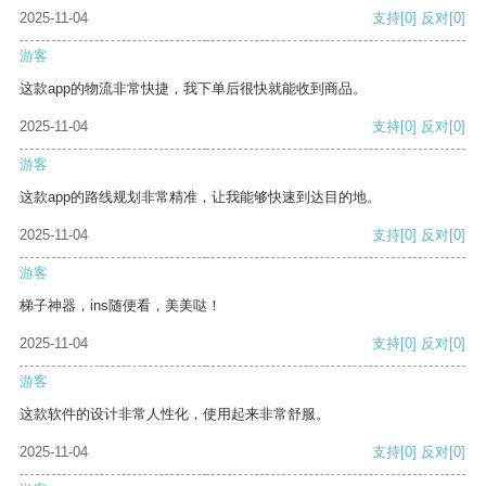
2025-11-04
支持
[0]
反对
[0]
游客
这款app的物流非常快捷，我下单后很快就能收到商品。
2025-11-04
支持
[0]
反对
[0]
游客
这款app的路线规划非常精准，让我能够快速到达目的地。
2025-11-04
支持
[0]
反对
[0]
游客
梯子神器，ins随便看，美美哒！
2025-11-04
支持
[0]
反对
[0]
游客
这款软件的设计非常人性化，使用起来非常舒服。
2025-11-04
支持
[0]
反对
[0]