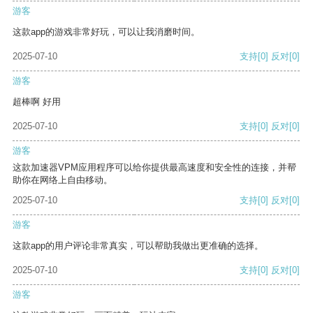
游客
这款app的游戏非常好玩，可以让我消磨时间。
2025-07-10
支持
[0]
反对
[0]
游客
超棒啊 好用
2025-07-10
支持
[0]
反对
[0]
游客
这款加速器VPM应用程序可以给你提供最高速度和安全性的连接，并帮
助你在网络上自由移动。
2025-07-10
支持
[0]
反对
[0]
游客
这款app的用户评论非常真实，可以帮助我做出更准确的选择。
2025-07-10
支持
[0]
反对
[0]
游客