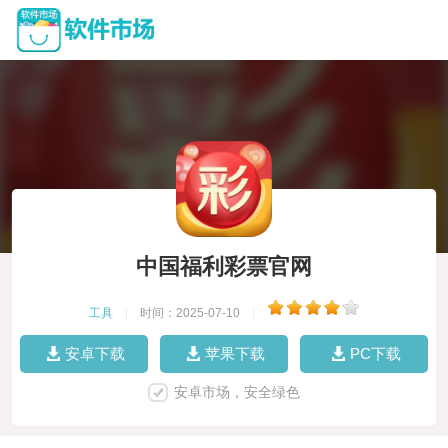
中国福利彩票官网
工具
|
时间：2025-07-10
|
安卓下载
苹果下载
PC下载
安卓市场，安全绿色