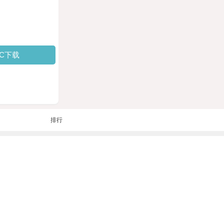
PC下载
排行