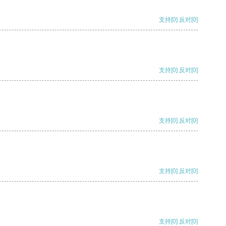
支持
[0]
反对
[0]
支持
[0]
反对
[0]
支持
[0]
反对
[0]
支持
[0]
反对
[0]
支持
[0]
反对
[0]