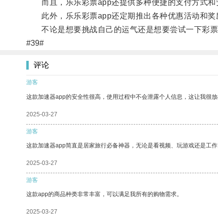
而且，乐乐彩票app还提供多种便捷的支付方式和
此外，乐乐彩票app还定期推出各种优惠活动和奖
不论是想要挑战自己的运气还是想要尝试一下彩票的
#39#
评论
游客
这款加速器app的安全性很高，使用过程中不会泄露个人信息，这让我很
2025-03-27
游客
这款加速器app简直是居家旅行必备神器，无论是看视频、玩游戏还是工
2025-03-27
游客
这款app的商品种类非常丰富，可以满足我所有的购物需求。
2025-03-27