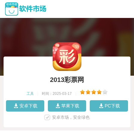
2013彩票网
工具
|
时间：2025-03-17
|
安卓下载
苹果下载
PC下载
安卓市场，安全绿色