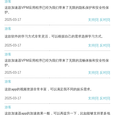
游客
这款加速器VPM应用程序已经为我们带来了无限的隐私保护和安全性保
护。
2025-03-17
支持
[0]
反对
[0]
游客
这款软件的学习方式非常灵活，可以根据自己的需求选择学习方式。
2025-03-17
支持
[0]
反对
[0]
游客
这款加速器VPM应用程序已经为我们带来了无限的流畅体验和安全性保
护。
2025-03-17
支持
[0]
反对
[0]
游客
这款app的视频资源非常丰富，可以满足我不同的娱乐需求。
2025-03-17
支持
[0]
反对
[0]
游客
这款加速器app的加速效果一般，可以再提升一下，比如能够支持更多地