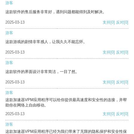
游客
这款软件的售后服务非常好，遇到问题都能得到及时解决。
2025-03-13
支持
[0]
反对
[0]
游客
这款游戏的剧情非常感人，让我久久不能忘怀。
2025-03-13
支持
[0]
反对
[0]
游客
这款软件的界面设计非常简洁，一目了然。
2025-03-13
支持
[0]
反对
[0]
游客
这款加速器VPM应用程序可以给你提供最高速度和安全性的连接，并帮
助你在网络上自由移动。
2025-03-13
支持
[0]
反对
[0]
游客
这款加速器VPM应用程序已经为我们带来了无限的隐私保护和安全性保