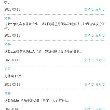
护。
2025-03-13
支持
[0]
反对
[0]
游客
这款app的客服非常专业，遇到问题总是能够及时解决，让我能够安心工
作。
2025-03-13
支持
[0]
反对
[0]
游客
这款app就像我的私人导游，带我领略世界各地的美景。
2025-03-13
支持
[0]
反对
[0]
游客
超棒啊 好用
2025-03-13
支持
[0]
反对
[0]
游客
这款游戏的音乐非常优美，听了让人心旷神怡。
2025-03-13
支持
[0]
反对
[0]