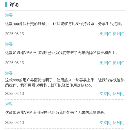
评论
游客
这款app是我社交的好帮手，让我能够与朋友保持联系，分享生活点滴。
2025-03-13
支持
[0]
反对
[0]
游客
这款加速器VPM应用程序已经为我们带来了无限的隐私保护和自由。
2025-03-13
支持
[0]
反对
[0]
游客
这款app的用户界面简洁明了，使用起来非常容易上手，让我能够快速熟
悉操作。我不用看说明书，就可以轻松使用这款app。
2025-03-13
支持
[0]
反对
[0]
游客
这款加速器VPM应用程序已经为我们带来了无限的流畅体验。
2025-03-13
支持
[0]
反对
[0]