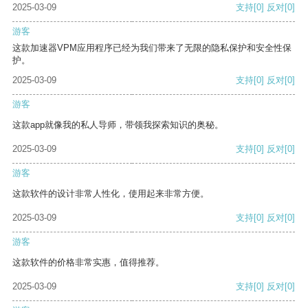
2025-03-09
支持
[0]
反对
[0]
游客
这款加速器VPM应用程序已经为我们带来了无限的隐私保护和安全性保
护。
2025-03-09
支持
[0]
反对
[0]
游客
这款app就像我的私人导师，带领我探索知识的奥秘。
2025-03-09
支持
[0]
反对
[0]
游客
这款软件的设计非常人性化，使用起来非常方便。
2025-03-09
支持
[0]
反对
[0]
游客
这款软件的价格非常实惠，值得推荐。
2025-03-09
支持
[0]
反对
[0]