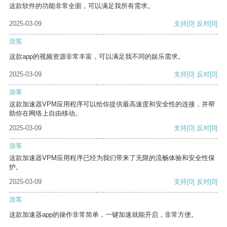
这款软件的功能非常全面，可以满足我所有需求。
2025-03-09
支持
[0]
反对
[0]
游客
这款app的视频资源非常丰富，可以满足我不同的娱乐需求。
2025-03-09
支持
[0]
反对
[0]
游客
这款加速器VPM应用程序可以给你提供最高速度和安全性的连接，并帮
助你在网络上自由移动。
2025-03-09
支持
[0]
反对
[0]
游客
这款加速器VPM应用程序已经为我们带来了无限的流畅体验和安全性保
护。
2025-03-09
支持
[0]
反对
[0]
游客
这款加速器app的操作非常简单，一键加速就能开启，非常方便。