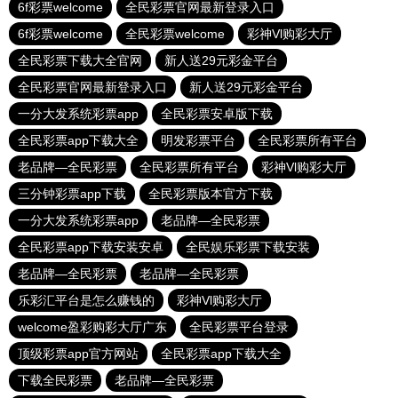
6f彩票welcome
全民彩票官网最新登录入口
6f彩票welcome
全民彩票welcome
彩神Vl购彩大厅
全民彩票下载大全官网
新人送29元彩金平台
全民彩票官网最新登录入口
新人送29元彩金平台
一分大发系统彩票app
全民彩票安卓版下载
全民彩票app下载大全
明发彩票平台
全民彩票所有平台
老品牌—全民彩票
全民彩票所有平台
彩神Vl购彩大厅
三分钟彩票app下载
全民彩票版本官方下载
一分大发系统彩票app
老品牌—全民彩票
全民彩票app下载安装安卓
全民娱乐彩票下载安装
老品牌—全民彩票
老品牌—全民彩票
乐彩汇平台是怎么赚钱的
彩神Vl购彩大厅
welcome盈彩购彩大厅广东
全民彩票平台登录
顶级彩票app官方网站
全民彩票app下载大全
下载全民彩票
老品牌—全民彩票